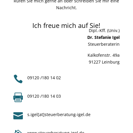
Rufen Sie mich gerne an oder schreiben Sie mir eine
Nachricht.
Ich freue mich auf Sie!
Dipl.-Kff. (Univ.)
Dr. Stefanie Igel
Steuerberaterin
Kalkofenstr. 49a
91227 Leinburg

09120 /180 14 02

09120 /180 14 03

s.igel[at]steuerberatung-igel.de
www.steuerberatung-igel.de